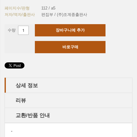
페이지수/판형
112 / a5
저자/역자/출판사
편집부 / (주)조계종출판사
수량
장바구니에 추가
바로구매
상세 정보
리뷰
교환/반품 안내
''