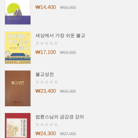
₩14,400
₩16,000
세상에서 가장 쉬운 불교
₩17,100
₩19,000
불교성전
₩23,400
₩26,000
법륜스님의 금강경 강의
₩24,300
₩27,000