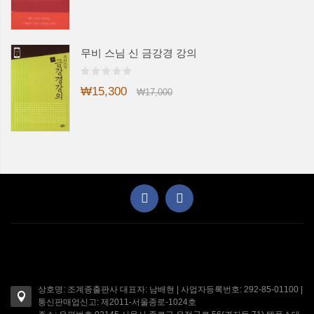
무비 스님 신 금강경 강의
₩15,300
₩17,000
상호명: 조계종출판사 대표자: 남배현 | 사업자등록번호: 292-85-01100 |
통신판매업신고: 제2011-서울종로-1024호