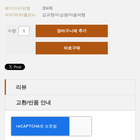
페이지수/판형
304쪽
저자/역자/출판사
김규현/이상원/마음여행
수량
장바구니에 추가
바로구매
리뷰
교환/반품 안내