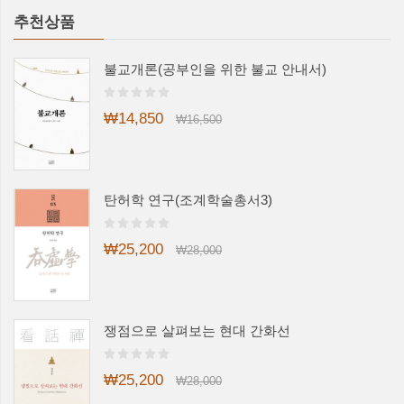
추천상품
불교개론(공부인을 위한 불교 안내서)
₩14,850
₩16,500
탄허학 연구(조계학술총서3)
₩25,200
₩28,000
쟁점으로 살펴보는 현대 간화선
₩25,200
₩28,000