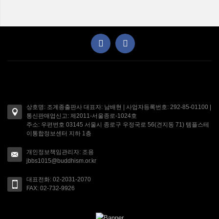
상호명: 조계종출판사 대표자: 남배현 | 사업자등록번호: 292-85-01100 |
통신판매업신고: 제2011-서울종로-1024호
주소: 우편번호 03145 서울시 종로구 우정국로 56(견지동 71) 템플스테
이통합정보센터 지하 1층
개인정보책임관리자: 조용
jbbs1015@buddhism.or.kr
대표전화: 02-2031-2070
FAX: 02-732-9926