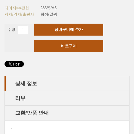
페이지수/판형
286쪽/A5
저자/역자/출판사
회정/일광
수량
장바구니에 추가
바로구매
상세 정보
리뷰
교환/반품 안내
''