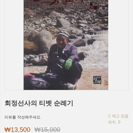
회정선사의 티벳 순례기
재고 있음
리뷰를 작성해주세요.
위치
0
₩13,500
₩15,000