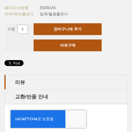
페이지수/판형
550쪽/A5
저자/역자/출판사
일묵/불광출판사
수량
장바구니에 추가
바로구매
리뷰
교환/반품 안내