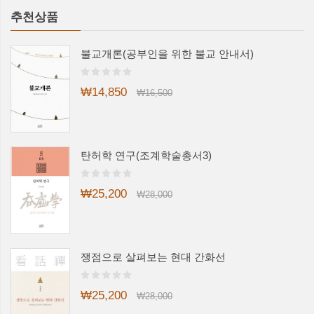
추천상품
불교개론(공부인을 위한 불교 안내서)
₩14,850
₩16,500
탄허학 연구(조계학술총서3)
₩25,200
₩28,000
쟁점으로 살펴보는 현대 간화선
₩25,200
₩28,000