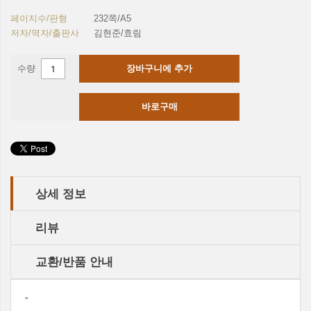
페이지수/판형
232쪽/A5
저자/역자/출판사
김현준/효림
수량
장바구니에 추가
바로구매
상세 정보
리뷰
교환/반품 안내
''