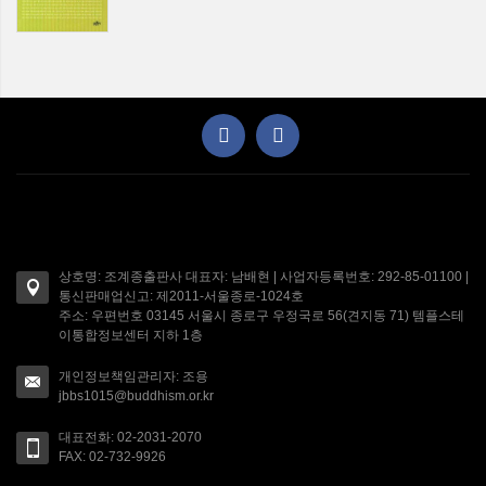
상호명: 조계종출판사 대표자: 남배현 | 사업자등록번호: 292-85-01100 |
통신판매업신고: 제2011-서울종로-1024호
주소: 우편번호 03145 서울시 종로구 우정국로 56(견지동 71) 템플스테
이통합정보센터 지하 1층
개인정보책임관리자: 조용
jbbs1015@buddhism.or.kr
대표전화: 02-2031-2070
FAX: 02-732-9926