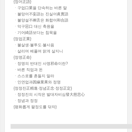
{정어正語}
ㆍ구업口業을 단속하는 바른 말
ㆍ불망어不妄語는 진실어眞實語
ㆍ불양설不兩舌은 화합어和合語
ㆍ악구惡口 대신 축원을
ㆍ기어綺語보다는 침묵을
{정업正業}
ㆍ불살생·불투도·불사음
ㆍ살리며 베풀며 맑게 살지니
{정명正命}
ㆍ정명의 반대인 사명邪命이란?
ㆍ바른 직업과 돈
ㆍ스스로를 흔들지 말라
ㆍ인연업과因緣業果와 정명
{정정진正精進·정념正念·정정正定}
ㆍ정정진의 시작은 발대자비심發大慈悲心
ㆍ정념과 정정
{평화롭게 팔정도를 닦자}