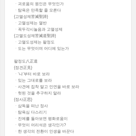
ㆍ괴로움의 원인은 무엇인가
ㆍ탐욕은 만족할 줄 모른다
{고멸성제苦滅聖諦}
ㆍ고멸성제는 열반
ㆍ꼭두각시놀음과 고멸성제
{고멸도성제苦滅道聖諦}
ㆍ고멸도성제는 팔정도
ㆍ도는 무엇이며 어디에 있는가
팔정도八正道
{정견正見}
ㆍ‘나’부터 바로 보라
ㆍ있는 그대로를 보라
ㆍ사견에 집착 말고 인연을 바로 보라
ㆍ헛된 것을 추구하지 말라
{정사正思}
ㆍ삼독을 떠난 정사
ㆍ탐욕심 다스리기
ㆍ진에를 돌아보면 평화로움이
ㆍ무엇이 어리석은 생각인가?
ㆍ한 생각의 전환이 인생을 바꾼다