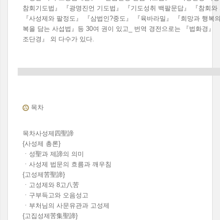
참회기도법』 『광명진언 기도법』 『기도성취 백팔문답』 『참회와
『사성제와 팔정도』 『삼법인?중도』 『육바라밀』 『희망과 행복의
복을 담는 사섭법』등 30여 권이 있고_ 번역 경전으로는 『법화경』
조단경』 외 다수가 있다.
목차
목차사성제四聖諦
{사성제 총론}
ㆍ성聖과 제諦의 의미
ㆍ사성제 법문의 흐름과 깨우침
{고성제苦聖諦}
ㆍ고성제와 8고八苦
ㆍ구부득고와 오음성고
ㆍ부처님의 사문유관과 고성제
{고집성제苦集聖諦}