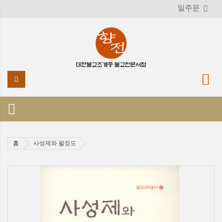
일주문
홈
사성제와 팔정도