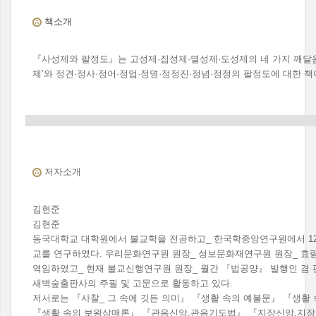
책소개
『사성제와 팔정도』는 고성제·집성제·멸성제·도성제의 네 가지 깨달음
제’와 정견·정사·정어·정업·정명·정정진·정념·정정의 팔정도에 대한 책
저자소개
김현준
김현준
동국대학교 대학원에서 불교학을 전공하고_ 한국학중앙연구원에서 12
교를 연구하였다. 우리문화연구원 원장_ 성보문화재연구원 원장_ 효
역임하였고_ 현재 불교신행연구원 원장_ 월간 『법공양』 발행인 겸 
새벽숲출판사의 주필 및 고문으로 활동하고 있다.
저서로는 『사찰_ 그 속에 깃든 의미』 『생활 속의 예불문』 『생활
『생활 속의 보왕삼매론』 『관음신앙.관음기도법』 『지장신앙.지장