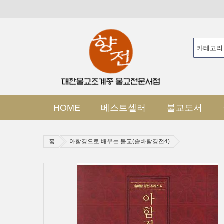
HOME
베스트셀러
불교도서
홈
아함경으로 배우는 불교(솔바람경전4)