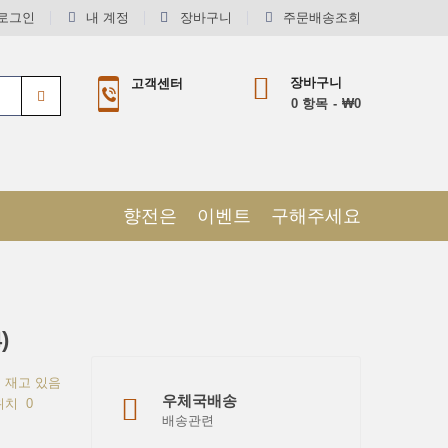
로그인
내 계정
장바구니
주문배송조회
장바구니
고객센터
0
항목
₩0
향전은
이벤트
구해주세요
)
재고 있음
우체국배송
위치
0
배송관련