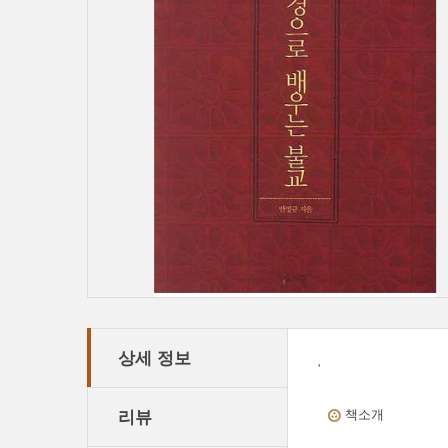
상세 정보
'
리뷰
책소개