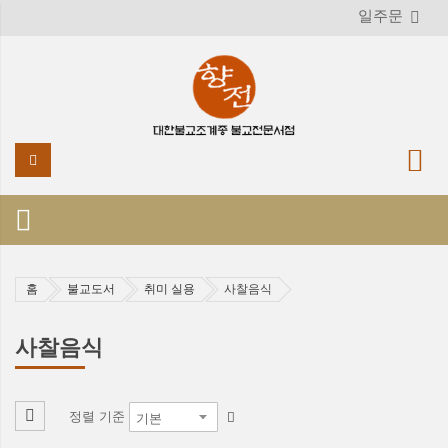
일주문
홈
불교도서
취미 실용
사찰음식
사찰음식
정렬 기준