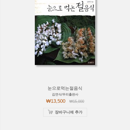
눈으로먹는절음식
김연식/우리출판사
₩13,500
₩15,000
장바구니에 추가