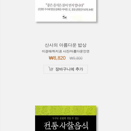
산사의 아름다운 밥상
이경애/하지권 사진/아름다운인연
₩8,820
₩9,800
장바구니에 추가