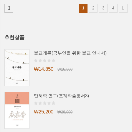
1
2
3
4
추천상품
불교개론(공부인을 위한 불교 안내서)
₩14,850
₩16,500
탄허학 연구(조계학술총서3)
₩25,200
₩28,000