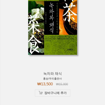
녹차와 채식
홍승/우리출판사
₩13,500
₩15,000
장바구니에 추가