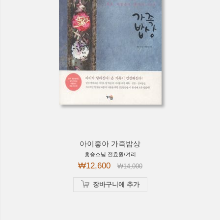
아이좋아 가족밥상
홍승스님 전효원/겨리
₩12,600
₩14,000
장바구니에 추가