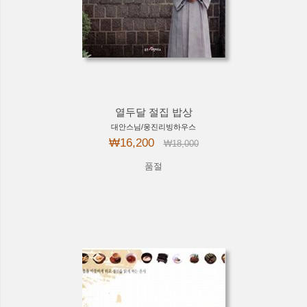
열두달 절집 밥상
대안스님/웅진리빙하우스
₩16,200
₩18,000
품절