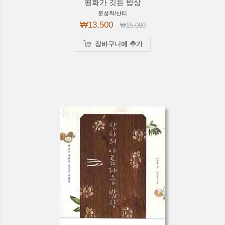
평화가 깃든 밥상
문성희/샨티
₩13,500
₩15,000
장바구니에 추가