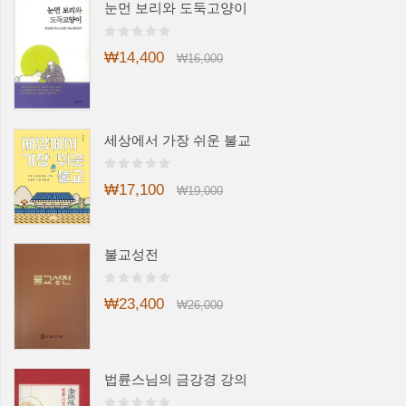
눈먼 보리와 도둑고양이
₩14,400
₩16,000
세상에서 가장 쉬운 불교
₩17,100
₩19,000
불교성전
₩23,400
₩26,000
법륜스님의 금강경 강의