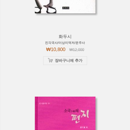
화두시
진각국사/이상미역저/운주사
₩10,800
₩12,000
장바구니에 추가