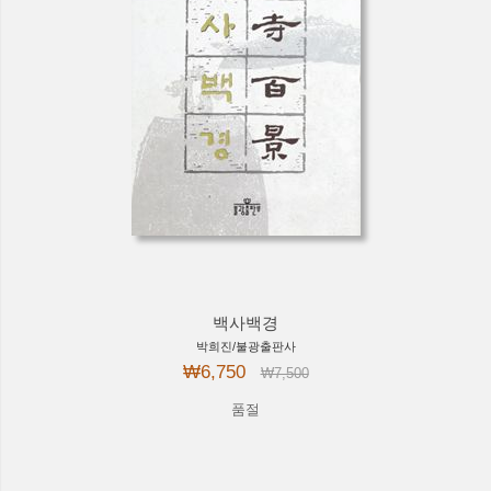
백사백경
박희진/불광출판사
₩6,750
₩7,500
품절