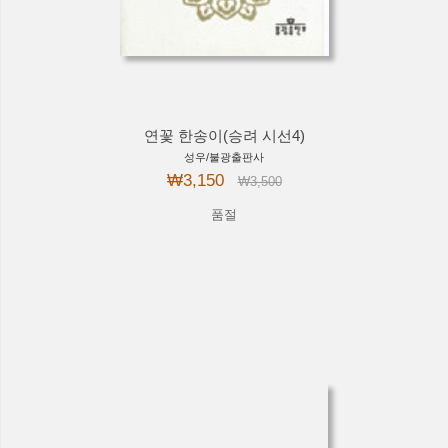
연꽃 한송이(승려 시선4)
성우/불광출판사
₩3,150
₩3,500
품절