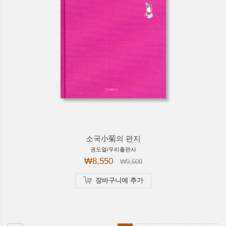
소국小菊의 편지
권도얼/우리출판사
₩8,550
₩9,500
장바구니에 추가