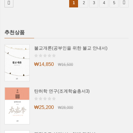
1
2
3
4
5
추천상품
불교개론(공부인을 위한 불교 안내서)
₩14,850
₩16,500
탄허학 연구(조계학술총서3)
₩25,200
₩28,000