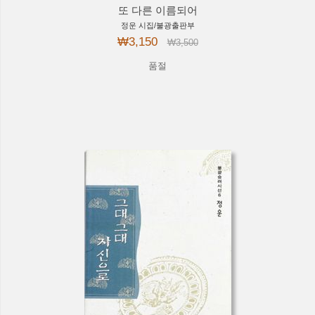
또 다른 이름되어
정운 시집/불광출판부
₩3,150
₩3,500
품절