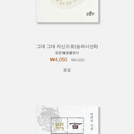
그대 그대 자신으로(승려시선6)
정운/불광출판사
₩4,050
₩4,500
품절