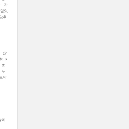
ㆍ 가
 믿었
 맞추
지 않
깊어지
 흔
 두
가로막
랑이