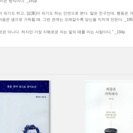
는 방식이다. _181p
 되기도 하고, 업(業)이 되기도 하는 인연으로 본다. 말은 친구인데, 행동은 
마음은 셈으로 가득할 때. 그런 관계는 오래갈수록 당신을 지치게 만든다. _186
것은 아니다. 하지만 가장 지혜로운 자는 말의 때를 아는 사람이다." _194p