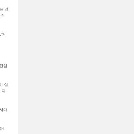
는 것
 수
살처
훈련임
히 살
이다.
서다.
 아니