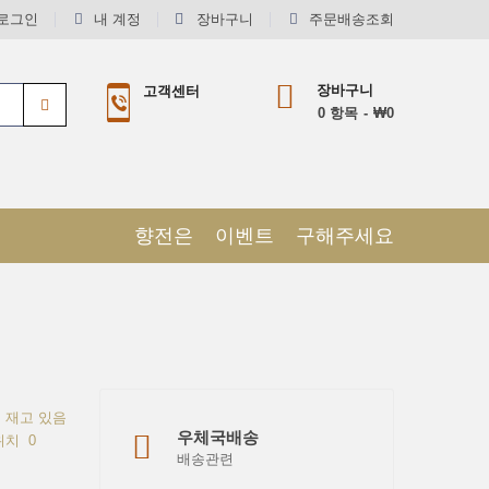
로그인
내 계정
장바구니
주문배송조회
장바구니
고객센터
0
항목
₩0
향전은
이벤트
구해주세요
재고 있음
우체국배송
위치
0
배송관련