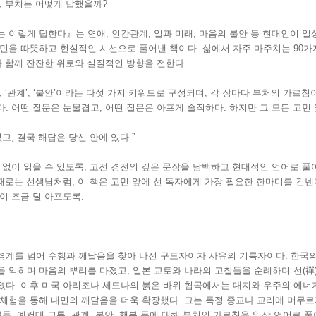
, 부처는 어떻게 답했을까?
 이렇게 답한다』는 연애, 인간관계, 일과 미래, 마음의 불안 등 현대인이 일
민을 따뜻하고 현실적인 시선으로 풀어낸 책이다. 삶에서 자주 마주치는 90가
과 함께 잔잔한 위로와 실질적인 방향을 전한다.
‘마음’, ‘관계’, ‘불안’이라는 다섯 가지 키워드로 구성되며, 각 장마다 부처의 가르침
. 어떤 질문은 눈물겹고, 어떤 질문은 아프게 솔직하다. 하지만 그 모든 고민
고, 결국 해답은 당신 안에 있다.”
 없이 읽을 수 있도록, 고전 경전의 깊은 문장을 담백하고 현대적인 언어로 풀
 때로는 선생님처럼, 이 책은 고민 앞에 선 독자에게 가장 필요한 한마디를 건넨
이 조금 덜 아프도록.
경계를 넘어 수행과 깨달음을 찾아 나선 구도자이자 사유의 기록자이다. 한국의
 익히며 마음의 뿌리를 다졌고, 일본 교토와 나라의 고찰들을 순례하며 선(禪
였다. 이후 미국 아리조나 세도나의 붉은 바위 협곡에서는 대지와 우주의 에너
체험을 통해 내면의 깨달음을 더욱 확장했다. 그는 특정 종교나 교리에 머무르
들, 예컨대 고통, 관계, 불안, 행복 등에 대해 부처의 가르침을 일상 언어로 