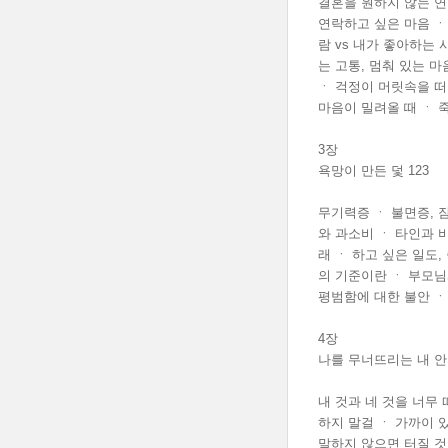
결혼을 원하지 않는 연
연락하고 싶은 마음 ㆍ
람 vs 내가 좋아하는 
는 고통, 멈춰 있는 
ㆍ 걱정이 머릿속을 떠
마음이 밀려올 때 ㆍ 
3장
욕망이 만든 덫 123
무기력증 ㆍ 불면증, 잠
와 과소비 ㆍ 타인과 
래 ㆍ 하고 싶은 일도,
의 기준이란 ㆍ 부모님
평범함에 대한 불안 ㆍ
4장
나를 무너뜨리는 내 안의
내 것과 네 것을 너무 
하지 말걸 ㆍ 가까이 
말하지 않으면 터질 것