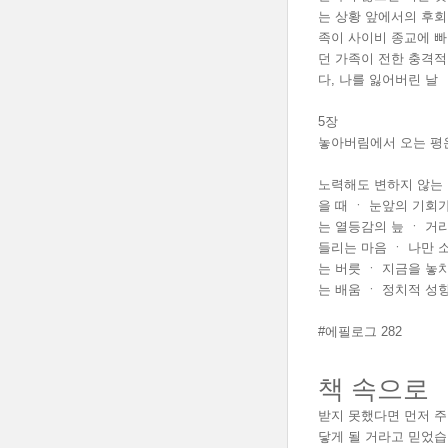
는 상황 앞에서의 후회
족이 사이비 종교에 빠
던 가족이 전한 충격적
다, 나를 잃어버린 날
5장
놓아버림에서 오는 평온
노력해도 변하지 않는 
을 때 ㆍ 눈앞의 기회
는 열등감의 늪 ㆍ 거
들리는 마음 ㆍ 나만 
는 버릇 ㆍ 지금을 놓
는 배움 ㆍ 정치적 성
#에필로그 282
책 속으로
받지 못했다면 먼저 주
닿게 될 거라고 믿었습