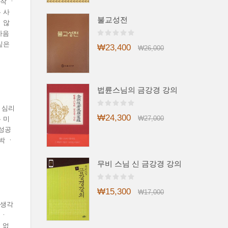
착 ㆍ
 사
불교성전
 않
마음
싶은
₩23,400
₩26,000
법륜스님의 금강경 강의
 심리
₩24,300
₩27,000
 미
 성공
박 ㆍ
무비 스님 신 금강경 강의
₩15,300
₩17,000
 생각
 ㆍ
 없