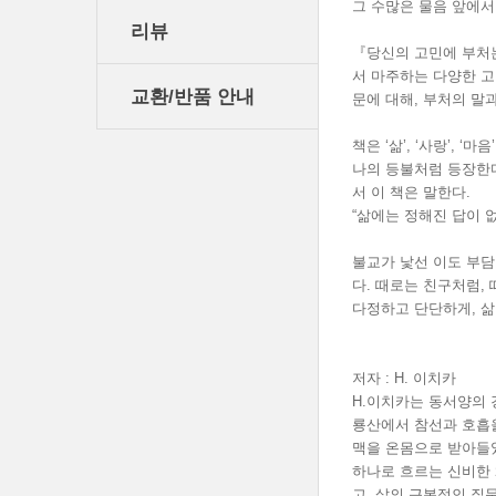
그 수많은 물음 앞에서
리뷰
『당신의 고민에 부처는
서 마주하는 다양한 고
교환/반품 안내
문에 대해, 부처의 말
책은 ‘삶’, ‘사랑’, 
나의 등불처럼 등장한다
서 이 책은 말한다.
“삶에는 정해진 답이 없
불교가 낯선 이도 부담
다. 때로는 친구처럼,
다정하고 단단하게, 삶
저자 : H. 이치카
H.이치카는 동서양의 
룡산에서 참선과 호흡을
맥을 온몸으로 받아들
하나로 흐르는 신비한 
고, 삶의 근본적인 질문