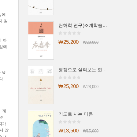
상에
지 질
탄허학 연구(조계학술총서3)
이 하
₩25,200
₩28,000
 앞에
쟁점으로 살펴보는 현대 간화선
어냈
다.
₩25,200
₩28,000
 계
기도로 사는 마음
)의
지가
₩13,500
지 않
₩15,000
풀어내