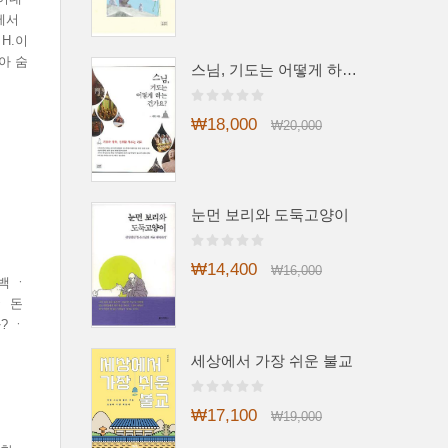
에서
H.이
아 숨
스님, 기도는 어떻게 하는 건가요?
₩18,000
₩20,000
눈먼 보리와 도둑고양이
₩14,400
₩16,000
백 ㆍ
ㆍ 돈
? ㆍ
세상에서 가장 쉬운 불교
₩17,100
₩19,000