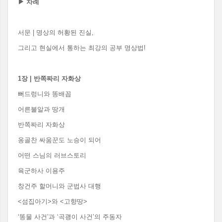
▶
차례
서문 | 명상의 허황된 진실,
그리고 현실에서 통하는 최강의 공부 명상법!
1
장
|
반쪽짜리 자화상
뻐드렁니와 똥배꼽
어른불알과 땅개
반쪽짜리 자화상
옹골찬 싸움꾼도 노승이 되어
어떤 스님의 러브스토리
육군하사 이용주
창건주 할머니와 군법사 대행
<섬집아기>와 <고향땅>
‘똥물 사건’과 ‘곡괭이 사건’의 주동자