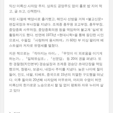
익산 미륵산 사자암 주지. 상좌도 공양주도 없이 홀로 밥 지어 먹
고, 글 쓰고, 산책한다.
어린 시절에 백양사로 출가했고, 해인사 선방을 거쳐 <불교신문>
편집국장과 부사장을 지냈다. 조계종 총무원 포교부장, 총무부장,
중앙종회 사무처장, 중앙종회의원 등을 역임하며 불교계 ‘실세’로
활동하기도 했다. 반면에 1973년 <현대시학>을 통해 등단한 시인
으로서, 수필집 『사랑하며 용서하며』가 60만 부 이상 팔리며 베
스트셀러 저자로 유명세를 떨쳤다.
지은 책으로는 『작아지는 아이』, 『무엇이 이 외로움을 이기게
하는가』, 『일체유심조』, 『선문답』 등 20여 권을 펴냈다. 또
한 경찰청(치안본부) 경승실장과 조계종 경승단 초대단장을 역임
했으며, 청평사, 보광사, 내장사 주지를 지냈다. 늦은 나이에 철이
들어, 인도, 네팔, 티베트, 중국으로 15년의 치열한 구도행을 떠났
다. 이후 돌아와 20년째 사자암에 머무르며, 머리와 수염이 허연
미륵산의 한가로운 노승으로서 할 일 없이 평화와 자유 누리며 살
고 있다