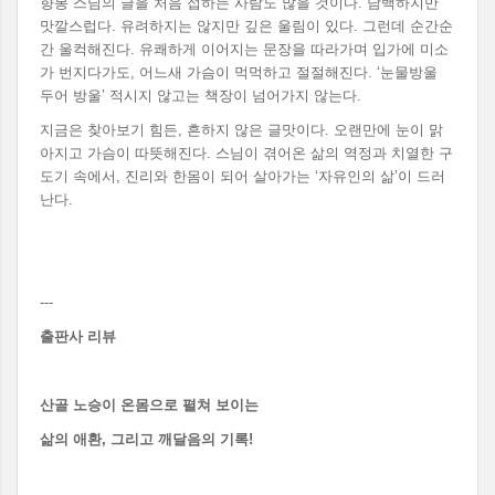
향봉 스님의 글을 처음 접하는 사람도 많을 것이다. 담백하지만
맛깔스럽다. 유려하지는 않지만 깊은 울림이 있다. 그런데 순간순
간 울컥해진다. 유쾌하게 이어지는 문장을 따라가며 입가에 미소
가 번지다가도, 어느새 가슴이 먹먹하고 절절해진다. ‘눈물방울
두어 방울’ 적시지 않고는 책장이 넘어가지 않는다.
지금은 찾아보기 힘든, 흔하지 않은 글맛이다. 오랜만에 눈이 맑
아지고 가슴이 따뜻해진다. 스님이 겪어온 삶의 역정과 치열한 구
도기 속에서, 진리와 한몸이 되어 살아가는 ‘자유인의 삶’이 드러
난다.
---
출판사 리뷰
산골 노승이 온몸으로 펼쳐 보이는
삶의 애환
,
그리고 깨달음의 기록
!