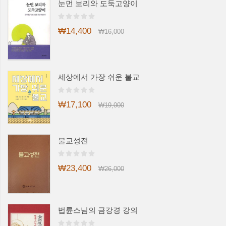
눈먼 보리와 도둑고양이
₩14,400
₩16,000
세상에서 가장 쉬운 불교
₩17,100
₩19,000
불교성전
₩23,400
₩26,000
법륜스님의 금강경 강의