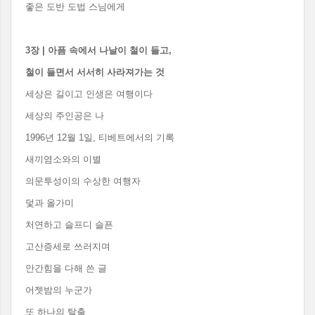
좋은 도반 도법 스님에게
3
장
|
아픔 속에서 나날이 철이 들고
,
철이 들면서 서서히 사라져가는 것
세상은 길이고 인생은 여행이다
세상의 주인공은 나
1996년 12월 1일, 티베트에서의 기록
새끼염소와의 이별
의문투성이의 수상한 여행자
덫과 올가미
처연하고 슬프디 슬픈
고산증세로 쓰러지며
안간힘을 다해 쓴 글
어젯밤의 누군가
또 하나의 탈출