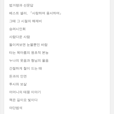
법거량과 선문답
베스트 셀러, 『사랑하며 용서하며』
그때 그 시절의 해제비
승려시인회
사람다운 사람
돌이켜보면 눈물뿐인 바람
타는 목마름의 원초적 본능
누나의 웃음과 형님의 울음
간절하게 철이 드는 때
돈과의 인연
투사와 보살
어머니의 태몽 이야기
책은 길이요 빛이다
야단법석