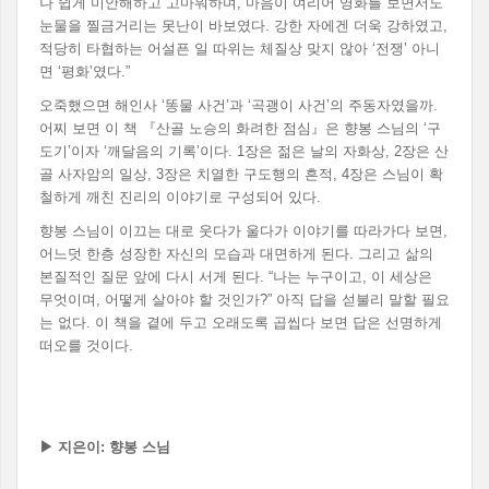
나 쉽게 미안해하고 고마워하며, 마음이 여리어 영화를 보면서도
눈물을 찔금거리는 못난이 바보였다. 강한 자에겐 더욱 강하였고,
적당히 타협하는 어설픈 일 따위는 체질상 맞지 않아 ‘전쟁’ 아니
면 ‘평화’였다.”
오죽했으면 해인사 ‘똥물 사건’과 ‘곡괭이 사건’의 주동자였을까.
어찌 보면 이 책 『산골 노승의 화려한 점심』은 향봉 스님의 ‘구
도기’이자 ‘깨달음의 기록’이다. 1장은 젊은 날의 자화상, 2장은 산
골 사자암의 일상, 3장은 치열한 구도행의 흔적, 4장은 스님이 확
철하게 깨친 진리의 이야기로 구성되어 있다.
향봉 스님이 이끄는 대로 웃다가 울다가 이야기를 따라가다 보면,
어느덧 한층 성장한 자신의 모습과 대면하게 된다. 그리고 삶의
본질적인 질문 앞에 다시 서게 된다. “나는 누구이고, 이 세상은
무엇이며, 어떻게 살아야 할 것인가?” 아직 답을 섣불리 말할 필요
는 없다. 이 책을 곁에 두고 오래도록 곱씹다 보면 답은 선명하게
떠오를 것이다.
▶
지은이
:
향봉 스님