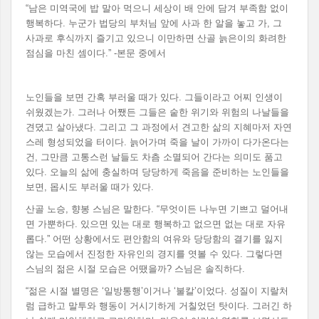
“남은 미역국에 밥 말아 먹으니 세상이 배 안에 담겨 부족함 없이
행복하다. 누군가 법당의 부처님 앞에 사과 한 알을 놓고 가, 그
사과로 후식까지 즐기고 있으니 이만하면 산골 늙은이의 화려한
점심을 마친 셈이다.” -본문 중에서
노인들을 보면 간혹 부러울 때가 있다. 그들이라고 어찌 인생이
쉬웠겠는가. 그러나 어쨌든 그들은 숱한 위기와 위험의 나날들을
견뎠고 살아냈다. 그리고 그 과정에서 견고한 삶의 지혜마저 자연
스레 형성되었을 터이다. 늙어가며 죽을 날이 가까이 다가온다는
건, 그만큼 고통스런 날들도 차츰 소멸되어 간다는 의미도 품고
있다. 오늘의 삶에 충실하며 당당하게 죽음을 준비하는 노인들을
보면, 몹시도 부러울 때가 있다.
산골 노승, 향봉 스님은 말한다. “무엇이든 나누면 기쁘고 덜어내
면 가뿐하다. 있으면 있는 대로 행복하고 없으면 없는 대로 자유
롭다.” 어떤 상황에서도 편안함의 여유와 당당함의 결기를 잃지
않는 모습에서 진정한 자유인의 경지를 엿볼 수 있다. 그렇다면
스님의 젊은 시절 모습은 어땠을까? 스님은 솔직하다.
“젊은 시절 별명은 ‘일방통행’이거나 ‘불칼’이었다. 성질이 지랄처
럼 급하고 말투와 행동이 거시기하게 거칠었던 탓이다. 그러긴 하