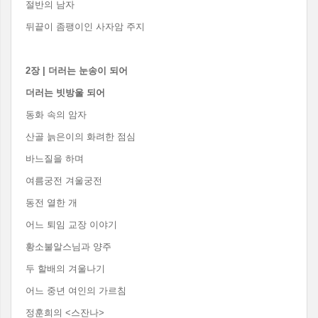
절반의 남자
뒤끝이 좀팽이인 사자암 주지
2
장
|
더러는 눈송이 되어
더러는 빗방울 되어
동화 속의 암자
산골 늙은이의 화려한 점심
바느질을 하며
여름궁전 겨울궁전
동전 열한 개
어느 퇴임 교장 이야기
황소불알스님과 양주
두 할배의 겨울나기
어느 중년 여인의 가르침
정훈희의 <스잔나>