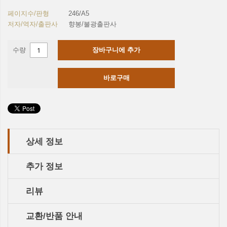
페이지수/판형
246/A5
저자/역자/출판사
향봉/불광출판사
수량
장바구니에 추가
바로구매
상세 정보
추가 정보
리뷰
교환/반품 안내