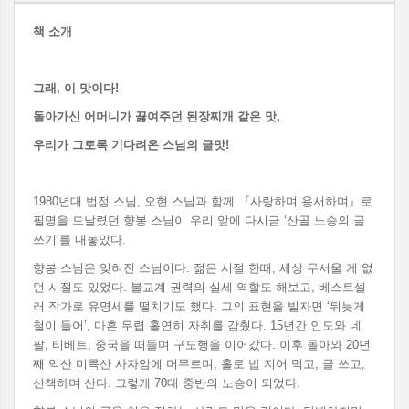
책 소개
그래
,
이 맛이다
!
돌아가신 어머니가 끓여주던 된장찌개 같은 맛
,
우리가 그토록 기다려온 스님의 글맛
!
1980년대 법정 스님, 오현 스님과 함께 『사랑하며 용서하며』로
필명을 드날렸던 향봉 스님이 우리 앞에 다시금 ‘산골 노승의 글
쓰기’를 내놓았다.
향봉 스님은 잊혀진 스님이다. 젊은 시절 한때, 세상 무서울 게 없
던 시절도 있었다. 불교계 권력의 실세 역할도 해보고, 베스트셀
러 작가로 유명세를 떨치기도 했다. 그의 표현을 빌자면 ‘뒤늦게
철이 들어’, 마흔 무렵 홀연히 자취를 감췄다. 15년간 인도와 네
팔, 티베트, 중국을 떠돌며 구도행을 이어갔다. 이후 돌아와 20년
째 익산 미륵산 사자암에 머무르며, 홀로 밥 지어 먹고, 글 쓰고,
산책하며 산다. 그렇게 70대 중반의 노승이 되었다.