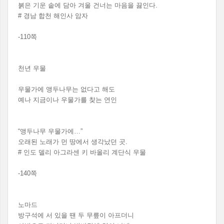
붉은 기운 솥에 담아 겨울 건너는 마음을 끓인다.
# 경남 합천 해인사 암자
-110쪽
천년 우물
우물가에 앵두나무는 없다고 해도
예나 지금이나 우물가를 찾는 연인
“앵두나무 우물가에…”
오래된 노래가 먼 땅에서 생각났던 곳.
# 인도 델리 아그라센 키 바올리 계단식 우물
-140쪽
노마드
방구석에 서 있을 땐 두 무릎이 아프더니