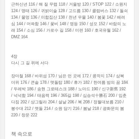
근하신년 116 / 해 질 무렵 118 / 거울방 120 / STOP 122 / 소원지
124 / 명태 126 / 귀밝이술 128 / 고드름 130 / 콜럼버스 132 / 돌쇠
134 / 물멍 136 / 이합집산 138 / 천년 우물 140 / 봄꽃 142 / 배려
심 144 / 머쓱함 146 / 꽃비 148 / 명등 150 / 성모 152 / 바람의 노
래 154 / 소심 156 / 가로수 길 158 / 미련 160 / 호국유월 162 /
DMZ 164
4장
다시 그 길 위에 서다
장마철 168 / 바위섬 170 / 님은 먼 곳에 172 / 콩깍지 174 / 삼복
더위 176 / 큰솥 178 / 맷돌탑 180 / 휴가 182 / 한여름 밤의 꿈 184
/ 두레박 186 / 송현 그로테스크 188 / 노마드 190 / 신구新舊 192
/ 넉넉함 194 / 태음력 196 / 365길 198 / 십승석十勝石 200 / 입춘
다짐 202 / 샹그릴라 204 / 설날 206 / 복 208 / 정월대보름 210 /
봉수대 212 / 맷돌 214 / 소원 담기 216 / 봄날 218 / 광화문의 봄
220 / 창문 222
책 속으로