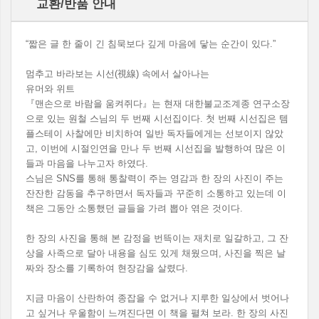
교환/반품 안내
“짧은 글 한 줄이 긴 침묵보다 깊게 마음에 닿는 순간이 있다.”
멈추고 바라보는 시선(視線) 속에서 살아나는
유머와 위트
『맨손으로 바람을 움켜쥐다』는 현재 대한불교조계종 연구소장
으로 있는 원철 스님의 두 번째 시선집이다. 첫 번째 시선집은 템
플스테이 사찰에만 비치하여 일반 독자들에게는 선보이지 않았
고, 이번에 시절인연을 만나 두 번째 시선집을 발행하여 많은 이
들과 마음을 나누고자 하였다.
스님은 SNS를 통해 통찰력이 주는 영감과 한 장의 사진이 주는
잔잔한 감동을 추구하면서 독자들과 꾸준히 소통하고 있는데 이
책은 그동안 소통했던 글들을 가려 뽑아 엮은 것이다.
한 장의 사진을 통해 본 감정을 번뜩이는 재치로 일갈하고, 그 잔
상을 사족으로 달아 내용을 심도 있게 채웠으며, 사진을 찍은 날
짜와 장소를 기록하여 현장감을 살렸다.
지금 마음이 산란하여 종잡을 수 없거나 지루한 일상에서 벗어나
고 싶거나 우울함이 느껴진다면 이 책을 펼쳐 보라. 한 장의 사진