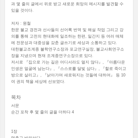
과 몇 줄의 글에서 위로 받고 새로운 희망의 메시지를 발견할 수
있을 것이다.
저자 : 원철
한문 불교 경전과 선사들의 선어록 번역 및 해설 작업 그리고 강
의를 통해 고전의 현대화에 일조하는 한편, 일간지 등 여러 매체
에 전문성과 대중성을 갖춘 글쓰기로 세상과 소통하고 있다.
대한불교조계종 불학연구소장과 포교연구실장, 불교사회연구소
장을 지냈으며 현재 조계종연구소장으로 있다.
저서로 『집으로 가는 길은 어디서라도 멀지 않다』, 『아름다운
인생은 얼굴에 남는다』, 『스스로를 달빛 삼다』, 『할로 죽이고
방으로 살리고』, 『낡아가며 새로워지는 것들에 대하여』 등 10
여 권의 책을 세상에 선보였다.
목차
서문
순간 포착 후 몇 줄의 글을 더하다 4
1장
멈추고 바라보다