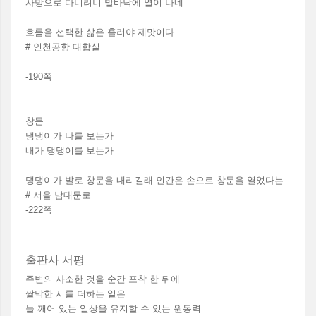
사방으로 다니려니 발바닥에 열이 나네
흐름을 선택한 삶은 흘러야 제맛이다.
# 인천공항 대합실
-190쪽
창문
댕댕이가 나를 보는가
내가 댕댕이를 보는가
댕댕이가 발로 창문을 내리길래 인간은 손으로 창문을 열었다는.
# 서울 남대문로
-222쪽
출판사 서평
주변의 사소한 것을 순간 포착 한 뒤에
짤막한 시를 더하는 일은
늘 깨어 있는 일상을 유지할 수 있는 원동력