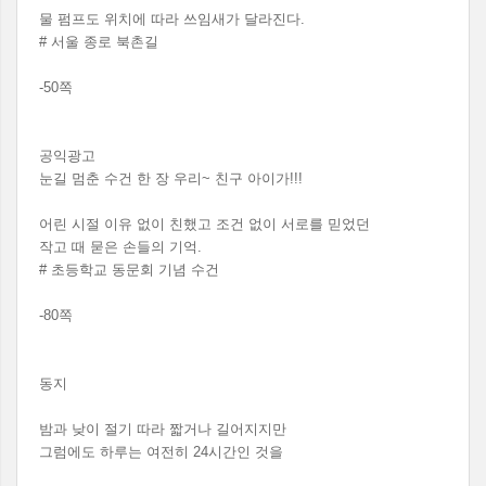
물 펌프도 위치에 따라 쓰임새가 달라진다.
# 서울 종로 북촌길
-50쪽
공익광고
눈길 멈춘 수건 한 장 우리~ 친구 아이가!!!
어린 시절 이유 없이 친했고 조건 없이 서로를 믿었던
작고 때 묻은 손들의 기억.
# 초등학교 동문회 기념 수건
-80쪽
동지
밤과 낮이 절기 따라 짧거나 길어지지만
그럼에도 하루는 여전히 24시간인 것을