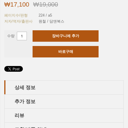
₩17,100
₩19,000
페이지수/판형
224 / a5
저자/역자/출판사
원철 / 담앤북스
수량
장바구니에 추가
바로구매
상세 정보
추가 정보
리뷰