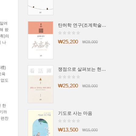
 알려
탄허학 연구(조계학술총서3)
해 왔
四有)의
₩25,200
₩28,000
 나
禮)
쟁점으로 살펴보는 현대 간화선
교육
 없도
₩25,200
₩28,000
 한
르기까
기도로 사는 마음
 편찬
₩13,500
₩15,000