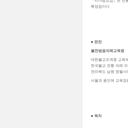
『시다림요집』은 전통
특장점이다.
■
편찬
불찬범음의례교육원
대한불교조계종 교육부
한국불교 전통 의례 
전라북도 남원 영월사
서울과 용인에 교육장을
■
목차