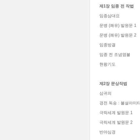
제
1
장 임종 전 작법
임종삼대요
문병 (쾌유) 발원문 1
문병 (쾌유) 발원문 2
임종방결
임종 전 조념염불
현왕기도
제
2
장 문상작법
삼귀의
경전 독송 : 불설아미
극락세계 발원문 1
극락세계 발원문 2
반야심경