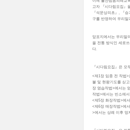
이에 불찬범음의례교육
고자 『시다림요집』을
『석문상의초』, 『승
구를 반영하여 우리말과
앞표지에서는 우리말의
을 전통 방식인 세로쓰
다.
『시다림요집』은 모두
<제1장 임종 전 작법
불 및 현왕기도를 싣고,
장 염습작법>에서는 염
작법>에서는 빈소에서 
<제5장 화장작법>에서
<제6장 매장작법>에서
>에서는 상례 이후 망