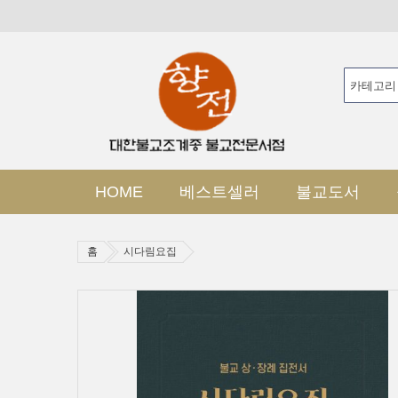
HOME
베스트셀러
불교도서
홈
시다림요집