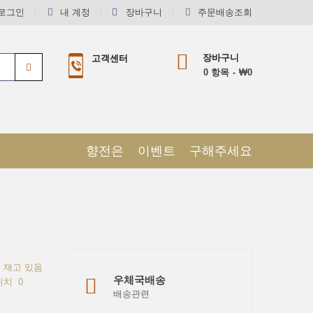
로그인
내 계정
장바구니
주문배송조회
장바구니
고객센터
0
항목
₩0
향전은
이벤트
구해주세요
재고 있음
우체국배송
위치
0
배송관련