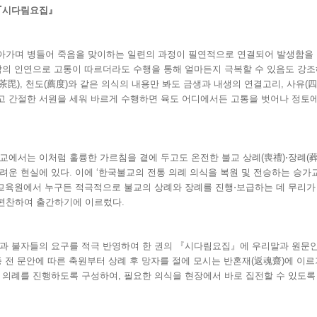
『
시다림요집
』
아가며 병들어 죽음을 맞이하는 일련의 과정이 필연적으로 연결되어 발생함을
악의 인연으로 고통이 따르더라도 수행을 통해 얼마든지 극복할 수 있음도 강조
(茶毘), 천도(薦度)와 같은 의식의 내용만 봐도 금생과 내생의 연결고리, 사유(
고 간절한 서원을 세워 바르게 수행하면 육도 어디에서든 고통을 벗어나 정토에
교에서는 이처럼 훌륭한 가르침을 곁에 두고도 온전한 불교 상례(喪禮)⋅장례(葬
려운 현실에 있다. 이에 ‘한국불교의 전통 의례 의식을 복원 및 전승하는 승가
교육원에서 누구든 적극적으로 불교의 상례와 장례를 진행⋅보급하는 데 무리가
편찬하여 출간하기에 이르렀다.
님과 불자들의 요구를 적극 반영하여 한 권의 『시다림요집』에 우리말과 원문인
종 전 문안에 따른 축원부터 상례 후 망자를 절에 모시는 반혼재(返魂齋)에 이
 의례를 진행하도록 구성하여, 필요한 의식을 현장에서 바로 집전할 수 있도록