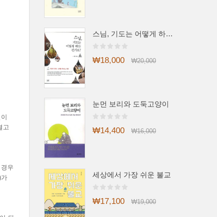
스님, 기도는 어떻게 하는 건가요?
₩18,000
₩20,000
눈먼 보리와 도둑고양이
건이
결고
₩14,400
₩16,000
 경우
세상에서 가장 쉬운 불교
)가
₩17,100
₩19,000