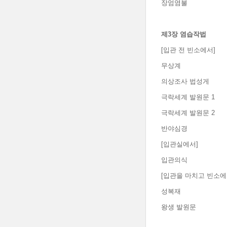
장엄염불
제
3
장 염습작법
[입관 전 빈소에서]
무상계
의상조사 법성게
극락세계 발원문 1
극락세계 발원문 2
반야심경
[입관실에서]
입관의식
[입관을 마치고 빈소에
성복재
왕생 발원문