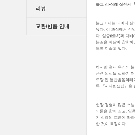
불교 상
⋅
장례 집전서
리뷰
불교에서는 태어나 살
교환/반품 안내
왔다. 이 과정에서 선
다. 임종(臨終)과 다비
본질을 깨달아 참회하
도록 이끌고 있다.
하지만 현재 우리의 불
관련 의식을 접하기 어
도량’인 불찬범음의례
록 『시다림요집』을 
현장 경험이 많은 스
역문을 함께 싣고, 임
지 상례의 흐름에 따라
한 것이 특징이다.