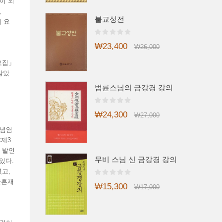
이 되
,
불교성전
 요
₩23,400
₩26,000
요집」
담았
법륜스님의 금강경 강의
₩24,300
₩27,000
조념염
<제3
 발인
무비 스님 신 금강경 강의
있다.
고,
반혼재
₩15,300
₩17,000