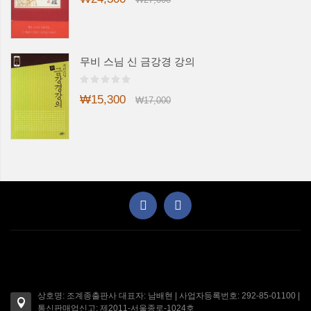
무비 스님 신 금강경 강의
₩15,300
₩17,000
상호명: 조계종출판사 대표자: 남배현 | 사업자등록번호: 292-85-01100 |
통신판매업신고: 제2011-서울종로-1024호