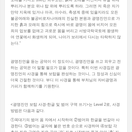
뿌리거나 분묘 위나 탑 위에 뿌리도록 하라. 그러면 저 죽은 자가
만약 지옥에 있거나 아귀, 아수라, 축생계 중에 있을지라도 모든
불공여래와 불공비로자나여래의 진실한 본원과 광명진언으로 가
지한 흙과 모래의 힘으로 즉시에 바로 광명이 몸에 비치어 모든
죄의 업보를 없애고 괴로운 몸을 버리고 서방극락국토에 왕생하
여 연꽃에서 화생하게 되며, 나아가 보리에서 다시는 타락하지 않
는다.”
광명진언을 듣는 공덕이 이 정도이니, 광명진언을 쓰고 외우고 전
하는 공덕은 더 말할 필요가 없을 것이다. 특히 이번 사경집은 광
명진언의 사경을 통해 보탑을 완성하는 것이니, 그 정성과 신심이
더욱 간절한 것이다. 부디 이 사경을 통해 부처님의 자비광명과
가피가 함께하기를 기원한다.
<광명진언 보탑 사경-한글 및 범어 구역 쓰기>는 Level 2로, 사경
방법은 다음과 같다.
①꼭대기의 범어 옴 자에서 시작하여 ②범어와 한글을 번갈아 사
경한다. ③범어는 글자에 붙은 번호 순으로 사경하며 ④보탑 각