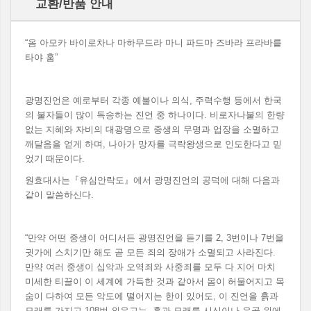
교환/반품 안내
“옴 아모카 바이로차나 마하무드라 마니 파드마 즈바라 프라바릍
타야 훔”
광명진언은 예로부터 각종 예불이나 의식, 주력수행 등에서 한국
의 불자들이 많이 독송하는 진언 중 하나이다. 비로자나불의 한량
없는 지혜와 자비의 대광명으로 중생의 무명과 업장을 소멸하고
깨달음을 얻게 하며, 나아가 망자를 극락왕생으로 인도한다고 믿
었기 때문이다.
원효대사는『유심안락도』에서 광명진언의 공덕에 대해 다음과
같이 말씀하신다.
“만약 어떤 중생이 어디서든 광명진언을 듣기를 2, 3번이나 7번을
귓가에 스치기만 해도 곧 모든 죄의 장애가 소멸되고 사라진다.
만약 여러 중생이 십악과 오역죄와 사중죄를 모두 다 지어 마치
미세한 티끌이 이 세계에 가득한 것과 같아서 몸이 허물어지고 목
숨이 다하여 모든 악도에 떨어지는 한이 있어도, 이 진언을 흙과
모래를 가지고 108번 외우고는, 흙과 모래를 시신이나 유골 위에