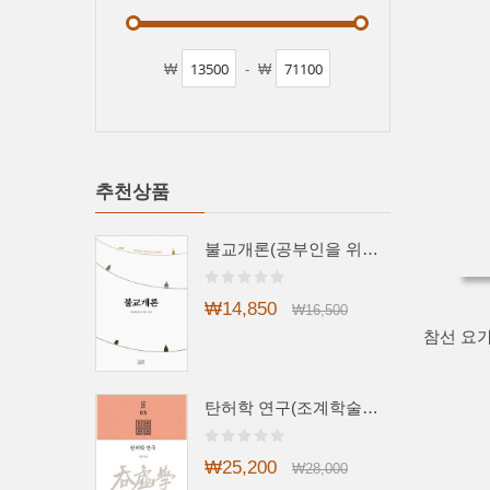
₩
-
₩
추천상품
불교개론(공부인을 위한 불교 안내서)
₩14,850
₩16,500
탄허학 연구(조계학술총서3)
₩25,200
₩28,000