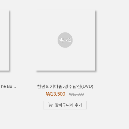
붓다의 식사 영문(The Food Of The Buddha) DVD
천년의기다림.경주남산(DVD)
₩13,500
₩15,000
장바구니에 추가