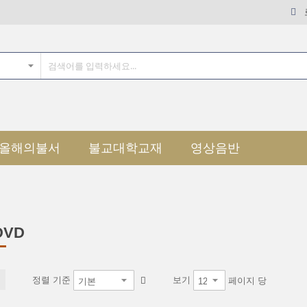
올해의불서
불교대학교재
영상음반
DVD
정렬 기준
보기
페이지 당