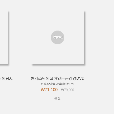
참선요가80동작(해인사정경스님의)-DVD
현각스님의살아있는금강경DVD
현각스님/불교텔레비전(주)
₩71,100
₩79,000
품절