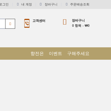
로그인
내 계정
장바구니
주문배송조회
장바구니
고객센터
0
항목
₩0
향전은
이벤트
구해주세요