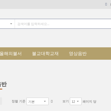
올해의불서
불교대학교재
영상음반
음반
정렬 기준
보기
페이지 당