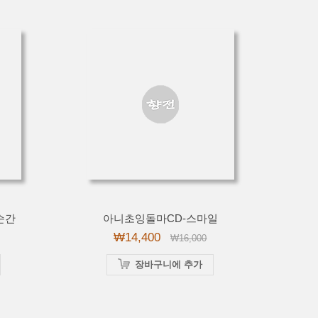
순간
아니초잉돌마CD-스마일
₩14,400
₩16,000
장바구니에 추가