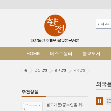
HOME
베스트셀러
불교도서
홈
영상 음반
불교음반
외국음반
외국
추천상품
불교개론(공부인을 위한 불교 안내서)