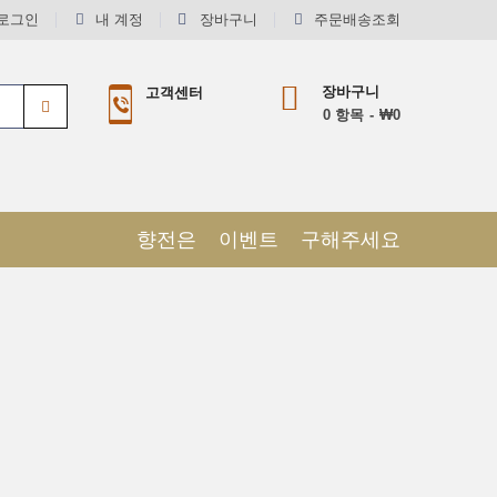
로그인
내 계정
장바구니
주문배송조회
장바구니
고객센터
0
항목
₩0
향전은
이벤트
구해주세요