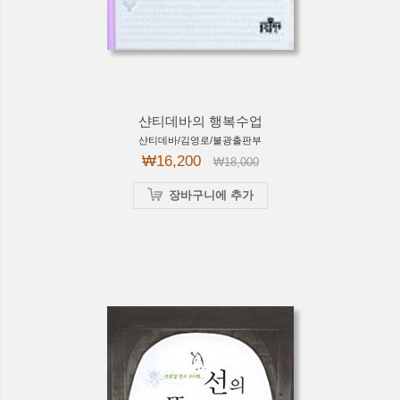
샨티데바의 행복수업
샨티데바/김영로/불광출판부
₩16,200
₩18,000
장바구니에 추가