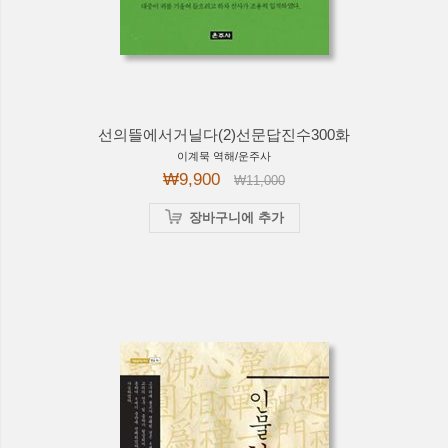
선의뜰에서거닐다(2)선문답진수300화
이계묵 역해/운주사
₩9,900
₩11,000
장바구니에 추가