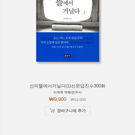
선의뜰에서거닐다(1)선문답진수300화
이계묵 역해/운주사
₩9,900
₩11,000
장바구니에 추가