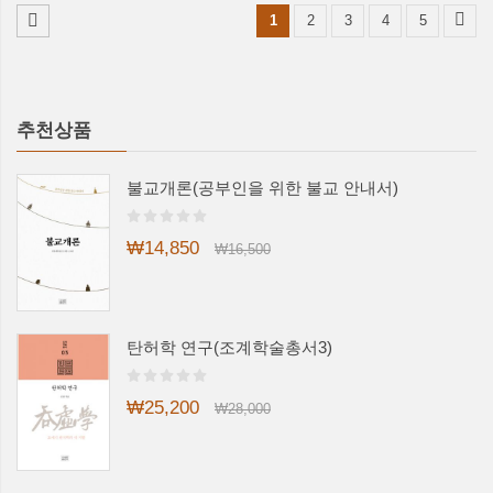
1
2
3
4
5
추천상품
불교개론(공부인을 위한 불교 안내서)
₩14,850
₩16,500
탄허학 연구(조계학술총서3)
₩25,200
₩28,000