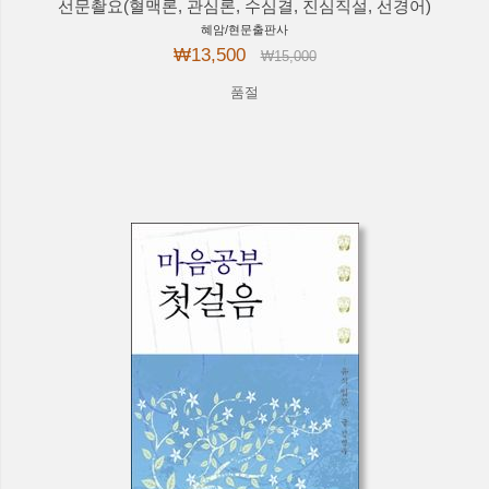
선문촬요(혈맥론, 관심론, 수심결, 진심직설, 선경어)
혜암/현문출판사
₩13,500
₩15,000
품절