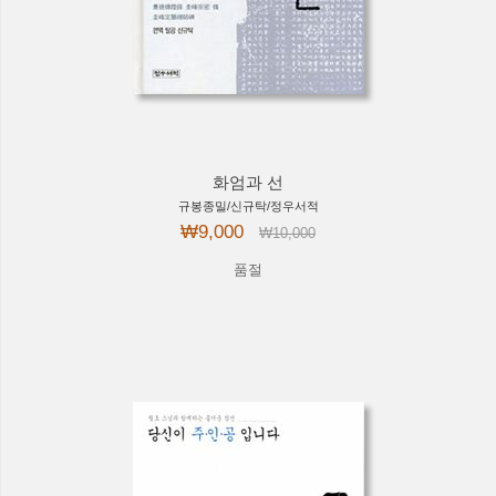
화엄과 선
규봉종밀/신규탁/정우서적
₩9,000
₩10,000
품절