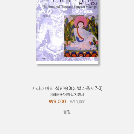
미라래빠의 십만송3(샴발라총서7-3)
미라래빠/이정섭/시공사
₩9,000
₩10,000
품절