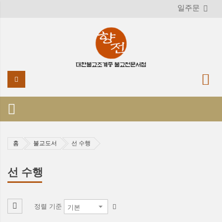
일주문
홈
불교도서
선 수행
선 수행
정렬 기준